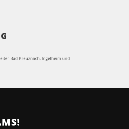
NG
iter Bad Kreuznach, Ingelheim und
AMS!