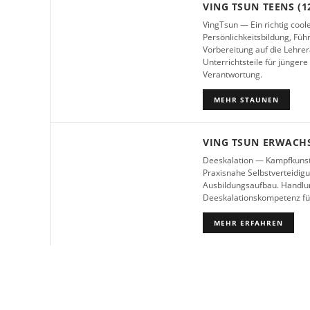
VING TSUN TEENS (12
VingTsun — Ein richtig coo
Persönlichkeitsbildung, Fü
Vorbereitung auf die Lehr
Unterrichtsteile für jünge
Verantwortung.
MEHR STAUNEN
VING TSUN ERWACH
Deeskalation — Kampfkunst
Praxisnahe Selbstverteidigu
Ausbildungsaufbau. Handlun
Deeskalationskompetenz für
MEHR ERFAHREN
Anfrage für Seminare und 
Du möchtest in deiner Schule, deiner Firma 
einen zeitlich begrenzten Workshop zu Ge
Selbstbehauptung und Selbstverteidigung anbie