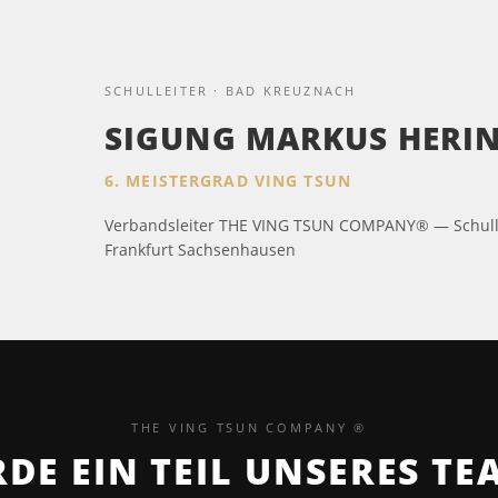
SCHULLEITER · BAD KREUZNACH
SIGUNG MARKUS HERI
6. MEISTERGRAD VING TSUN
Verbandsleiter THE VING TSUN COMPANY® — Schulle
Frankfurt Sachsenhausen
THE VING TSUN COMPANY ®
DE EIN TEIL UNSERES TE