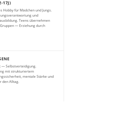
-17J)
les Hobby für Mädchen und Jungs.
hrungsverantwortung und
erausbildung. Teens übernehmen
re Gruppen — Erziehung durch
SENE
 — Selbstverteidigung.
ng mit strukturiertem
gssicherheit, mentale Stärke und
 den Alltag.
Workshops
oder deinem Verein
waltprävention,
ten? Wir sind dabei!